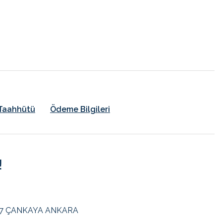
k Taahhütü
Ödeme Bilgileri
!
: 7 ÇANKAYA ANKARA