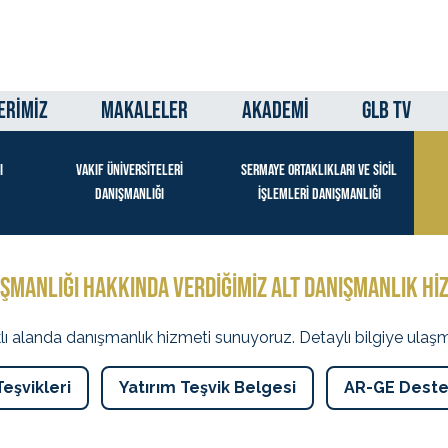
ERİMİZ
MAKALELER
AKADEMİ
GLB TV
I
VAKIF ÜNİVERSİTELERİ
SERMAYE ORTAKLIKLARI VE SİCİL
DANIŞMANLIĞI
İŞLEMLERİ DANIŞMANLIĞI
IŞMANLIĞI HAKKINDA VERDİĞİMİZ ALT DANIŞMANLIK Hİ
ı alanda danışmanlık hizmeti sunuyoruz. Detaylı bilgiye ulaşmak i
eşvikleri
Yatırım Teşvik Belgesi
AR-GE Deste