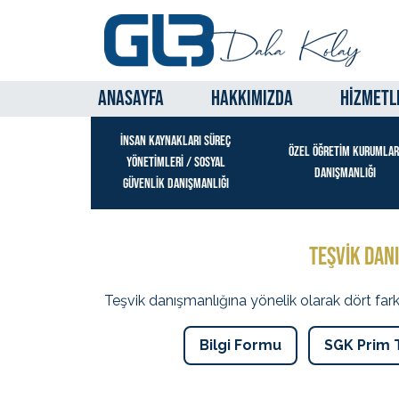
ANASAYFA
HAKKIMIZDA
HİZMETL
İNSAN KAYNAKLARI SÜREÇ
ÖZEL ÖĞRETİM KURUMLAR
YÖNETİMLERİ / SOSYAL
DANIŞMANLIĞI
GÜVENLİK DANIŞMANLIĞI
TEŞVİK DAN
Teşvik danışmanlığına yönelik olarak dört farkl
Bilgi Formu
SGK Prim T