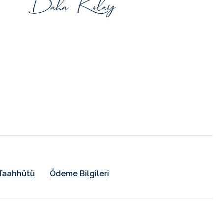
k Taahhütü
Ödeme Bilgileri