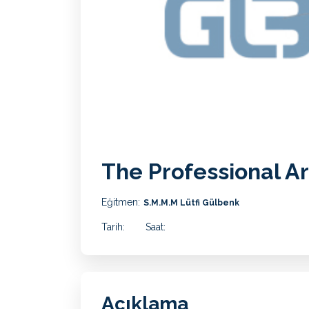
The Professional A
Eğitmen:
S.M.M.M Lütfi Gülbenk
Tarih:
Saat:
Açıklama