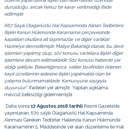
ödeme yapılmasına ilişkin bazı alternatifler üzerinde
durulduğu, ancak henüz bir karar verilmediği ifade
edilmiştir.
667 Sayılı Olağanüstü Hal Kapsamında Alınan Tedbirlere
İlişkin Kanun Hükmünde Kararname çerçevesinde
kapatılan okullara ait taşınmazlar ve diğer varlıklar
Hazine’ye devredilmiştir. Maliye Bakanlığı olarak, bu devir
işlemleri yapılmış olup, söz konusu varlıklara ilişkin diğer
işlemlere devam edilmektedir. Söz konusu haberde yer
aldığı şekliyle, Bakanlığımızca, veliler tarafından ödenen
kayıt ücretlerinin iadesine ilişkin yapılmakta olan bir
çalışma bulunmamaktadır. Kamuoyuna saygıyla
duyurulur
.” İfadeleri yer almıştır. Yapılan açıklama
mevcut belirsizliği gidermemiştir.
Daha sonra
17 Ağustos 2016 tarihli
Resmi Gazete’de
yayımlanan, 670 sayılı Olağanüstü Hal Kapsamında
Alınması Gereken Tedbirler Hakkında Kanun Hükmünde
Kararname’nin 5. Maddesinde yer alan düzenleme ile mal