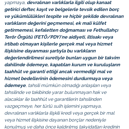
yapmaya,
devralınan varlıklarla ilgili olup kanaat
getirici defter, kayıt ve belgelerle tevsik edilen borç
ve yükümlülükleri tespite ve hiçbir şekilde devralınan
varlıkların değerini geçmemesi, ek mali külfet
getirmemesi, kefaletten doğmaması ve Fethullahçı
Terör Örgütü (FETÖ/PDY)'ne aidiyeti, iltisakı veya
irtibatı olmayan kişilerle gerçek mal veya hizmet
ilişkisine dayanması şartıyla bu varlıkların
değerlendirilmesi suretiyle bunları uygun bir takvim
dahilinde ödemeye,
kapatılan kurum ve kuruluşların
taahhüt ve garanti ettiği ancak vermediği mal ve
hizmet bedellerinin ödemesini durdurmaya veya
ödemeye
, tahsili mümkün olmadığı anlaşılan veya
tahsilinde ve takibinde yarar bulunmayan hak ve
alacaklar ile taahhüt ve garantilerin tahsilinden
vazgeçmeye, her türlü sulh işlemini yapmaya,
devralınan varlıklarla ilişkili kredi veya gerçek bir mal
veya hizmet ilişkisine dayanan borçlar nedeniyle
konulmuş ve daha önce kaldırılmış takyidatları kredinin