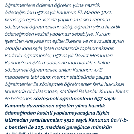
öğretmenlere ödenen öğretim yılına hazırlık
ödeneğinden
657 sayılı Kanunun Ek Madde 32/2.
fıkrası
gereğince, kesinti yapılmamasına rağmen,
sözleşmeli öğretmenlerin aldığı öğretim yılına hazırlık
ödeneğinden kesinti yapılması sebebiyle, Kurum
işleminin Anayasa'nın eşitlik ilkesine ve mevzuata aykırı
olduğu iddiasıyla iptali noktasında toplanmaktadır.
Kadrolu öğretmenler,
657 sayılı Devlet Memurları
Kanunu'nun 4/A maddesine
tabi oldukları halde,
sözleşmeli öğretmenler,
anılan Kanunun 4/B
maddesine
tabi olup; memur statüsünde çalışan
öğretmenler ile sözleşmeli öğretmenler farklı hukuksal
konumda olduklarından, statüleri Bakanlar Kurulu Kararı
ile belirlenen
sözleşmeli öğretmenlerin 657 sayılı
Kanunda düzenlenen öğretim yılına hazırlık
ödeneğinden kesinti yapılamayacağına ilişkin
istisnadan yararlanmaları
5510 sayılı Kanunun 80/I-b-
c bentleri
ile
105. maddesi
gereğince mümkün