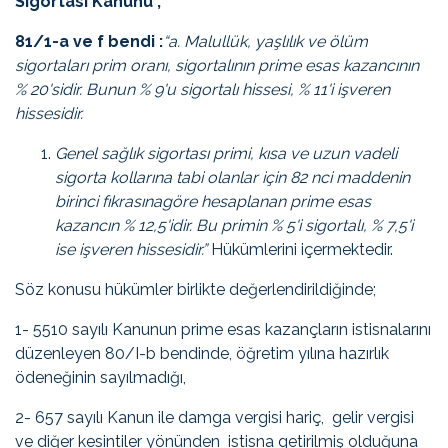
Sigortası Kanunu ;
81/1-a ve f bendi :
“a. Malullük, yaşlılık ve ölüm
sigortaları prim oranı, sigortalının prime esas kazancının
% 20'sidir. Bunun % 9'u sigortalı hissesi, % 11'i işveren
hissesidir.
Genel sağlık sigortası primi, kısa ve uzun vadeli
sigorta kollarına tabi olanlar için
82 nci maddenin
birinci fıkrasına
göre hesaplanan prime esas
kazancın % 12,5'idir. Bu primin % 5'i sigortalı, % 7,5'i
ise işveren hissesidir.”
Hükümlerini içermektedir.
Söz konusu hükümler birlikte değerlendirildiğinde;
1- 5510 sayılı Kanunun prime esas kazançların istisnalarını
düzenleyen 80/I-b bendinde, öğretim yılına hazırlık
ödeneğinin sayılmadığı,
2- 657 sayılı Kanun ile damga vergisi hariç, gelir vergisi
ve diğer kesintiler yönünden istisna getirilmiş olduğuna