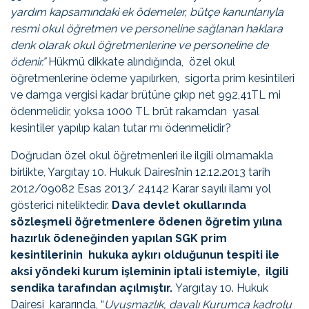
yardım kapsamındaki ek ödemeler, bütçe kanunlarıyla
resmi okul öğretmen ve personeline sağlanan haklara
denk olarak okul öğretmenlerine ve personeline de
ödenir.”
Hükmü dikkate alındığında, özel okul
öğretmenlerine ödeme yapılırken, sigorta prim kesintileri
ve damga vergisi kadar brütüne çıkıp net 992,41TL mi
ödenmelidir, yoksa 1000 TL brüt rakamdan yasal
kesintiler yapılıp kalan tutar mı ödenmelidir?
Doğrudan özel okul öğretmenleri ile ilgili olmamakla
birlikte, Yargıtay 10. Hukuk Dairesi’nin 12.12.2013 tarih
2012/09082 Esas 2013/ 24142 Karar sayılı ilamı yol
gösterici niteliktedir.
Dava devlet okullarında
sözleşmeli öğretmenlere ödenen öğretim yılına
hazırlık ödeneğinden yapılan SGK prim
kesintilerinin hukuka aykırı olduğunun tespiti ile
aksi yöndeki kurum işleminin iptali istemiyle, ilgili
sendika tarafından açılmıştır.
Yargıtay 10. Hukuk
Dairesi kararında, “
Uyuşmazlık, davalı Kurumca kadrolu