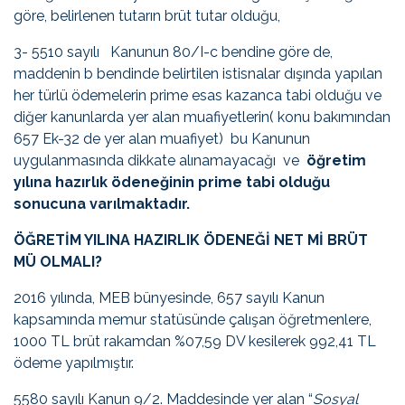
göre, belirlenen tutarın brüt tutar olduğu,
3- 5510 sayılı Kanunun 80/I-c bendine göre de,
maddenin b bendinde belirtilen istisnalar dışında yapılan
her türlü ödemelerin prime esas kazanca tabi olduğu ve
diğer kanunlarda yer alan muafiyetlerin( konu bakımından
657 Ek-32 de yer alan muafiyet) bu Kanunun
uygulanmasında dikkate alınamayacağı ve
öğretim
yılına hazırlık ödeneğinin prime tabi olduğu
sonucuna varılmaktadır.
ÖĞRETİM YILINA HAZIRLIK ÖDENEĞİ NET Mİ BRÜT
MÜ OLMALI?
2016 yılında, MEB bünyesinde, 657 sayılı Kanun
kapsamında memur statüsünde çalışan öğretmenlere,
1000 TL brüt rakamdan %07,59 DV kesilerek 992,41 TL
ödeme yapılmıştır.
5580 sayılı Kanun 9/2. Maddesinde yer alan “
Sosyal