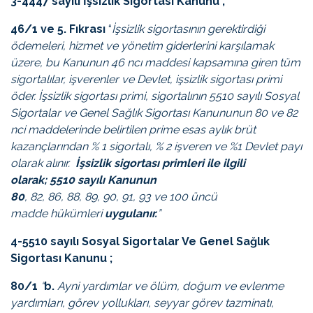
3-4447 sayılı İşsizlik Sigortası Kanunu ;
46/1 ve 5. Fıkrası
“
İşsizlik sigortasının gerektirdiği
ödemeleri, hizmet ve yönetim giderlerini karşılamak
üzere,
bu Kanunun 46 ncı maddesi
kapsamına giren tüm
sigortalılar, işverenler ve Devlet, işsizlik sigortası primi
öder. İşsizlik sigortası primi, sigortalının
5510 sayılı Sosyal
Sigortalar ve Genel Sağlık Sigortası Kanununun 80
ve
82
nci maddelerinde
belirtilen prime esas aylık brüt
kazançlarından % 1 sigortalı, % 2 işveren ve %1 Devlet payı
olarak alınır.
İşsizlik sigortası primleri ile ilgili
olarak;
5510 sayılı Kanunun
80
,
82
,
86
,
88
,
89
,
90
,
91
,
93
ve
100 üncü
madde
hükümleri
uygulanır.
”
4-5510 sayılı Sosyal Sigortalar Ve Genel Sağlık
Sigortası Kanunu ;
80/1
“
b.
Ayni yardımlar ve ölüm, doğum ve evlenme
yardımları, görev yollukları, seyyar görev tazminatı,