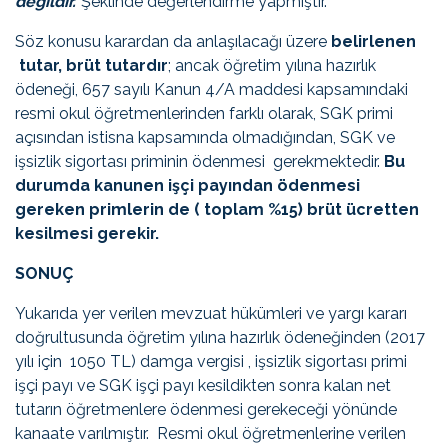
değildir.”
Şeklinde değerlendirme yapmıştır.
Söz konusu karardan da anlaşılacağı üzere
belirlenen
tutar, brüt tutardır
; ancak öğretim yılına hazırlık
ödeneği, 657 sayılı Kanun 4/A maddesi kapsamındaki
resmi okul öğretmenlerinden farklı olarak, SGK primi
açısından istisna kapsamında olmadığından, SGK ve
işsizlik sigortası priminin ödenmesi gerekmektedir.
Bu
durumda kanunen işçi payından ödenmesi
gereken primlerin de ( toplam %15) brüt ücretten
kesilmesi gerekir.
SONUÇ
Yukarıda yer verilen mevzuat hükümleri ve yargı kararı
doğrultusunda öğretim yılına hazırlık ödeneğinden (2017
yılı için 1050 TL) damga vergisi , işsizlik sigortası primi
işçi payı ve SGK işçi payı kesildikten sonra kalan net
tutarın öğretmenlere ödenmesi gerekeceği yönünde
kanaate varılmıştır. Resmi okul öğretmenlerine verilen