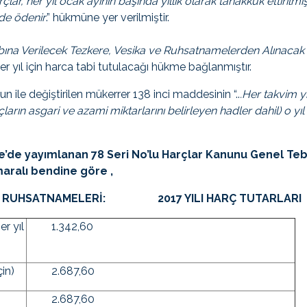
arçlar, her yıl ocak ayının başında yıllık olarak tahakkuk ettirilmi
nde ödenir
.” hükmüne yer verilmiştir.
bına Verilecek Tezkere, Vesika ve Ruhsatnamelerden Alınacak
r yıl için harca tabi tutulacağı hükme bağlanmıştır.
 ile değiştirilen mükerrer 138 inci maddesinin “..
.Her takvim y
rın asgari ve azami miktarlarını belirleyen hadler dahil) o yıl
te’de yayımlanan 78 Seri No’lu Harçlar Kanunu Genel Tebli
aralı bendine göre ,
 RUHSATNAMELERİ:
2017 YILI HARÇ TUTARLARI
r yıl
1.342,60
çin)
2.687,60
2.687,60