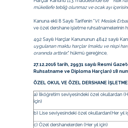
Harçlar Kanunu 113. maddesinde ise “
Yıllık h
mükellefe tebliğ olunmaz ve ocak ayı içerisi
Kanuna ekli 8 Sayılı Tarifenin "
VI. Meslek Erba
ve özel dershane işletme ruhsatnamelerinin he
492 Sayılı Harçlar Kanununun 4842 sayılı Kanun
uygulanan maktu harçlar (maktu ve nispi harçla
oranında arttırılır
.” hükmü gereğince,
27.12.2016 tarih, 29931 sayılı Resmi Gaze
Ruhsatname ve Diploma Harçları) 18 num
ÖZEL OKUL VE ÖZEL DERSHANE İŞLETME
a) İlköğretim seviyesindeki özel okullardan (He
için)
b) Lise seviyesindeki özel okullardan(Her yıl i
c) Özel dershanelerden (Her yıl için)