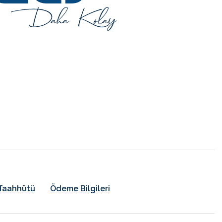
k Taahhütü
Ödeme Bilgileri