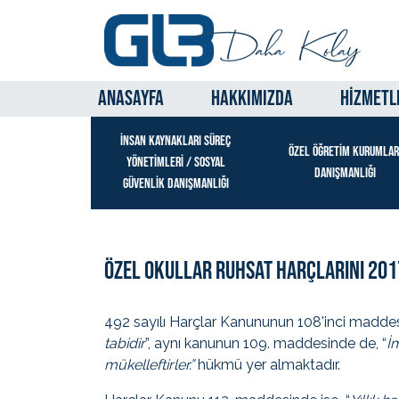
ANASAYFA
HAKKIMIZDA
HİZMETL
İNSAN KAYNAKLARI SÜREÇ
ÖZEL ÖĞRETİM KURUMLAR
YÖNETİMLERİ / SOSYAL
DANIŞMANLIĞI
GÜVENLİK DANIŞMANLIĞI
Özel Okullar Ruhsat Harçlarını 20
492 sayılı Harçlar Kanununun 108'inci maddes
tabidir
”, aynı kanunun 109. maddesinde de, “
İ
mükelleftirler.”
hükmü yer almaktadır.