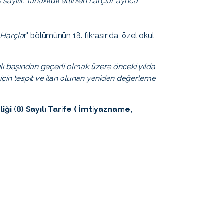
ş sayılır. Tahakkuk ettirilen harçlar ayrıca
 Harçla
r" bölümünün 18. fıkrasında, özel okul
ılı başından geçerli olmak üzere önceki yılda
 için tespit ve ilan olunan yeniden değerleme
ği (8) Sayılı Tarife ( İmtiyazname,