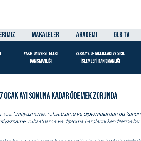
ERİMİZ
MAKALELER
AKADEMİ
GLB TV
I
VAKIF ÜNİVERSİTELERİ
SERMAYE ORTAKLIKLARI VE SİCİL
DANIŞMANLIĞI
İŞLEMLERİ DANIŞMANLIĞI
17 Ocak Ayı Sonuna Kadar Ödemek Zorunda
inde, “
imtiyazname, ruhsatname ve diplomalardan bu kanuna bağ
mtiyazname, ruhsatname ve diploma harçlarını kendilerine bu b