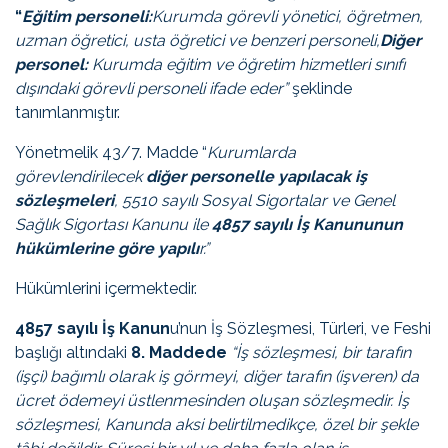
“
Eğitim personeli:
Kurumda görevli yönetici, öğretmen,
uzman öğretici, usta öğretici ve benzeri personeli,
Diğer
personel:
Kurumda eğitim ve öğretim hizmetleri sınıfı
dışındaki görevli personeli ifade eder”
şeklinde
tanımlanmıştır.
Yönetmelik 43/7. Madde “
Kurumlarda
görevlendirilecek
diğer personelle yapılacak iş
sözleşmeleri
, 5510 sayılı Sosyal Sigortalar ve Genel
Sağlık Sigortası Kanunu ile
4857 sayılı İş Kanununun
hükümlerine göre yapılı
r.”
Hükümlerini içermektedir.
4857 sayılı İş Kanun
u’nun İş Sözleşmesi, Türleri, ve Feshi
başlığı altındaki
8. Maddede
“İş sözleşmesi, bir tarafın
(işçi) bağımlı olarak iş görmeyi, diğer tarafın (işveren) da
ücret ödemeyi üstlenmesinden oluşan sözleşmedir. İş
sözleşmesi, Kanunda aksi belirtilmedikçe, özel bir şekle