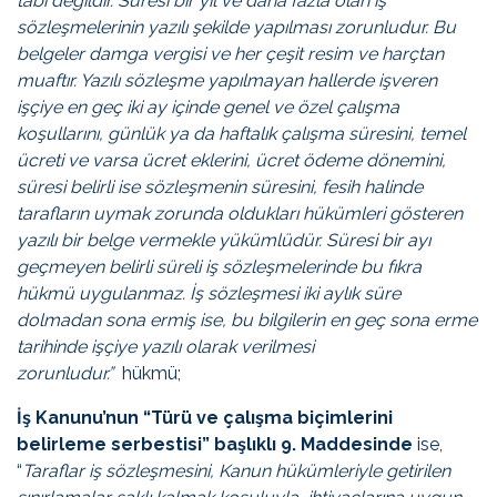
tâbi değildir. Süresi bir yıl ve daha fazla olan iş
sözleşmelerinin yazılı şekilde yapılması zorunludur. Bu
belgeler damga vergisi ve her çeşit resim ve harçtan
muaftır. Yazılı sözleşme yapılmayan hallerde işveren
işçiye en geç iki ay içinde genel ve özel çalışma
koşullarını, günlük ya da haftalık çalışma süresini, temel
ücreti ve varsa ücret eklerini, ücret ödeme dönemini,
süresi belirli ise sözleşmenin süresini, fesih halinde
tarafların uymak zorunda oldukları hükümleri gösteren
yazılı bir belge vermekle yükümlüdür. Süresi bir ayı
geçmeyen belirli süreli iş sözleşmelerinde bu fıkra
hükmü uygulanmaz. İş sözleşmesi iki aylık süre
dolmadan sona ermiş ise, bu bilgilerin en geç sona erme
tarihinde işçiye yazılı olarak verilmesi
zorunludur.”
hükmü;
İş Kanunu’nun
“Türü ve çalışma biçimlerini
belirleme serbestisi” başlıklı
9. Maddesinde
ise,
“
Taraflar iş sözleşmesini, Kanun hükümleriyle getirilen