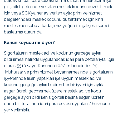
olacak ki, idari para cezasına maruz kalmamak adına işe
giriş bildirgelerinde yer alan meslek kodunu düzelttirmek
için veya SGK’ya her ay verilen aylık prim ve hizmet
belgelerindeki meslek kodunu düzelttirmek için kimi
meslek mensubu arkadaşımız yoğun bir çalışma süreci
başlatmış durumda.
Kanun koyucu ne diyor?
Sigortalıların meslek adı ve kodunun gerçeğe aykırı
bildirilmesi halinde uygulanacak idari para cezalarıyla ilgili
olarak 5510 sayılı Kanunun 102/1.n bendinde, “n)
Muhtasar ve prim hizmet beyannamesinde, sigortalıların
işyerlerinde fiilen yaptıkları işe uygun meslek adı ve
kodunu, gerçeğe aykırı bildiren her bir işyeri için aylık
asgari ücreti geçmemek üzere meslek adı ve kodu
gerçeğe aykırı bildirilen sigortalı başına asgari ücretin
onda biri tutarında idari para cezası uygulanır.” hükmüne
yer verilmiştir.