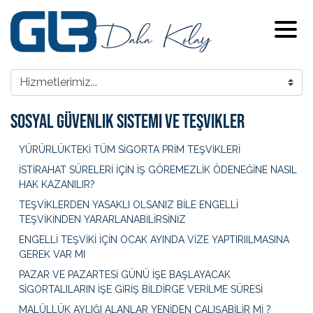
Sosyal Güvenlik Sistemi Ve Teşvikler
YÜRÜRLÜKTEKİ TÜM SİGORTA PRİM TEŞVİKLERİ
İSTİRAHAT SÜRELERİ İÇİN İŞ GÖREMEZLİK ÖDENEĞİNE NASIL
HAK KAZANILIR?
TEŞVİKLERDEN YASAKLI OLSANIZ BİLE ENGELLİ
TEŞVİKİNDEN YARARLANABİLİRSİNİZ
ENGELLİ TEŞVİKİ İÇİN OCAK AYINDA VİZE YAPTIRIILMASINA
GEREK VAR MI
PAZAR VE PAZARTESİ GÜNÜ İŞE BAŞLAYACAK
SİGORTALILARIN İŞE GİRİŞ BİLDİRGE VERİLME SÜRESİ
MALÛLLÜK AYLIĞI ALANLAR YENİDEN ÇALIŞABİLİR Mİ ?